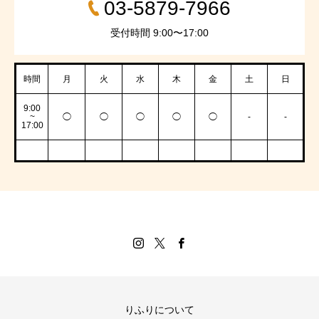
03-5879-7966
受付時間 9:00〜17:00
時間
月
火
水
木
金
土
日
9:00
~
◯
◯
◯
◯
◯
-
-
17:00
りふりについて